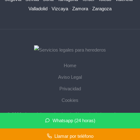
Valladolid
·
Vizcaya
·
Zamora
·
Zaragoza
Home
Aviso Legal
Privacidad
Cookies
© 2026 abogadoherencias.legal · Abogado de herencias cerca
Whatsapp (24 horas)
de mi ·
Mapa del sitio
Llamar por teléfono