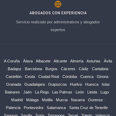
ABOGADOS CON EXPERIENCIA
Servicio realizado por administrativos y abogados
expertos
A Coruña
·
Álava
·
Albacete
·
Alicante
·
Almería
·
Asturias
·
Ávila
·
Badajoz
·
Barcelona
·
Burgos
·
Cáceres
·
Cádiz
·
Cantabria
·
Castellón
·
Ceuta
·
Ciudad Real
·
Córdoba
·
Cuenca
·
Girona
·
Granada
·
Guadalajara
·
Guipúzcoa
·
Huelva
·
Huesca
·
Islas
Baleares
·
Jaén
·
La Rioja
·
Las Palmas
·
León
·
Lleida
·
Lugo
·
Madrid
·
Málaga
·
Melilla
·
Murcia
·
Navarra
·
Ourense
·
Palencia
·
Pontevedra
·
Salamanca
·
Santa Cruz de Tenerife
·
Segovia
·
Sevilla
·
Soria
·
Tarragona
·
Teruel
·
Toledo
·
Valencia
·