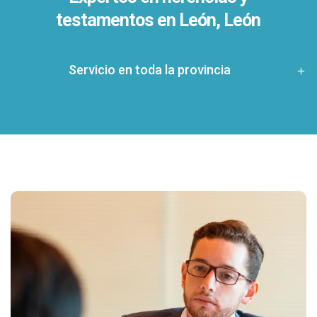
testamentos en
León, León
Servicio en toda la provincia