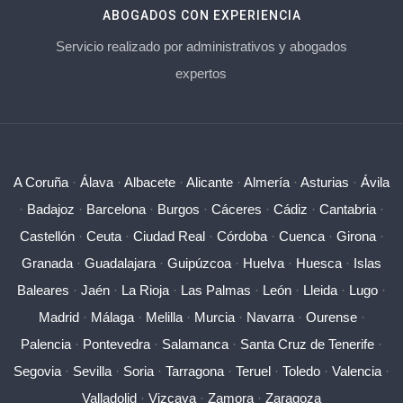
ABOGADOS CON EXPERIENCIA
Servicio realizado por administrativos y abogados
expertos
A Coruña
·
Álava
·
Albacete
·
Alicante
·
Almería
·
Asturias
·
Ávila
·
Badajoz
·
Barcelona
·
Burgos
·
Cáceres
·
Cádiz
·
Cantabria
·
Castellón
·
Ceuta
·
Ciudad Real
·
Córdoba
·
Cuenca
·
Girona
·
Granada
·
Guadalajara
·
Guipúzcoa
·
Huelva
·
Huesca
·
Islas
Baleares
·
Jaén
·
La Rioja
·
Las Palmas
·
León
·
Lleida
·
Lugo
·
Madrid
·
Málaga
·
Melilla
·
Murcia
·
Navarra
·
Ourense
·
Palencia
·
Pontevedra
·
Salamanca
·
Santa Cruz de Tenerife
·
Segovia
·
Sevilla
·
Soria
·
Tarragona
·
Teruel
·
Toledo
·
Valencia
·
Valladolid
·
Vizcaya
·
Zamora
·
Zaragoza