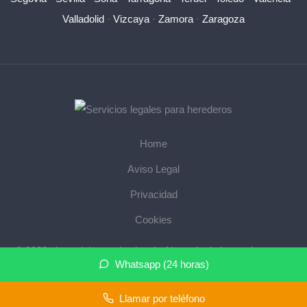
Valladolid
·
Vizcaya
·
Zamora
·
Zaragoza
Home
Aviso Legal
Privacidad
Cookies
© 2026 abogadoherencias.legal · Abogado de herencias cerca
Whatsapp (24 horas)
de mi ·
Mapa del sitio
Llamar por teléfono