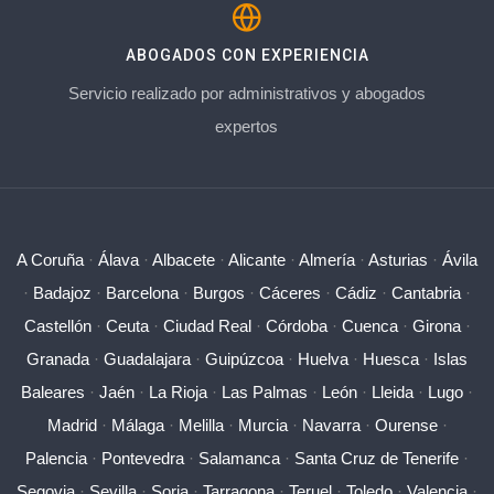
ABOGADOS CON EXPERIENCIA
Servicio realizado por administrativos y abogados
expertos
A Coruña
·
Álava
·
Albacete
·
Alicante
·
Almería
·
Asturias
·
Ávila
·
Badajoz
·
Barcelona
·
Burgos
·
Cáceres
·
Cádiz
·
Cantabria
·
Castellón
·
Ceuta
·
Ciudad Real
·
Córdoba
·
Cuenca
·
Girona
·
Granada
·
Guadalajara
·
Guipúzcoa
·
Huelva
·
Huesca
·
Islas
Baleares
·
Jaén
·
La Rioja
·
Las Palmas
·
León
·
Lleida
·
Lugo
·
Madrid
·
Málaga
·
Melilla
·
Murcia
·
Navarra
·
Ourense
·
Palencia
·
Pontevedra
·
Salamanca
·
Santa Cruz de Tenerife
·
Segovia
·
Sevilla
·
Soria
·
Tarragona
·
Teruel
·
Toledo
·
Valencia
·