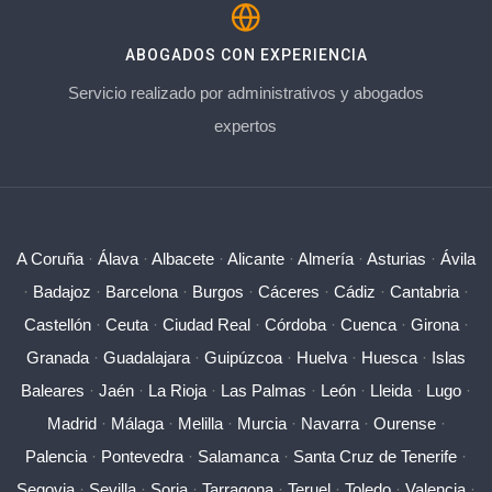
ABOGADOS CON EXPERIENCIA
Servicio realizado por administrativos y abogados
expertos
A Coruña
·
Álava
·
Albacete
·
Alicante
·
Almería
·
Asturias
·
Ávila
·
Badajoz
·
Barcelona
·
Burgos
·
Cáceres
·
Cádiz
·
Cantabria
·
Castellón
·
Ceuta
·
Ciudad Real
·
Córdoba
·
Cuenca
·
Girona
·
Granada
·
Guadalajara
·
Guipúzcoa
·
Huelva
·
Huesca
·
Islas
Baleares
·
Jaén
·
La Rioja
·
Las Palmas
·
León
·
Lleida
·
Lugo
·
Madrid
·
Málaga
·
Melilla
·
Murcia
·
Navarra
·
Ourense
·
Palencia
·
Pontevedra
·
Salamanca
·
Santa Cruz de Tenerife
·
Segovia
·
Sevilla
·
Soria
·
Tarragona
·
Teruel
·
Toledo
·
Valencia
·