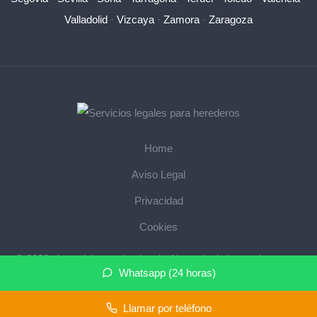
Valladolid
·
Vizcaya
·
Zamora
·
Zaragoza
Home
Aviso Legal
Privacidad
Cookies
© 2026 abogadoherencias.legal · Abogado de herencias cerca
Whatsapp (24 horas)
de mi ·
Mapa del sitio
Llamar por teléfono