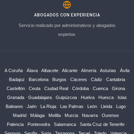
ABOGADOS CON EXPERIENCIA
Servicio realizado por administrativos y abogados
expertos
A Coruña
·
Álava
·
Albacete
·
Alicante
·
Almería
·
Asturias
·
Ávila
·
Badajoz
·
Barcelona
·
Burgos
·
Cáceres
·
Cádiz
·
Cantabria
·
Castellón
·
Ceuta
·
Ciudad Real
·
Córdoba
·
Cuenca
·
Girona
·
Granada
·
Guadalajara
·
Guipúzcoa
·
Huelva
·
Huesca
·
Islas
Baleares
·
Jaén
·
La Rioja
·
Las Palmas
·
León
·
Lleida
·
Lugo
·
Madrid
·
Málaga
·
Melilla
·
Murcia
·
Navarra
·
Ourense
·
Palencia
·
Pontevedra
·
Salamanca
·
Santa Cruz de Tenerife
·
Segovia
·
Sevilla
·
Soria
·
Tarragona
·
Teruel
·
Toledo
·
Valencia
·