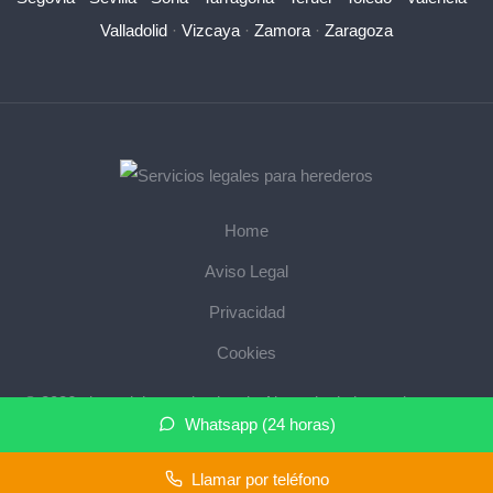
Valladolid
·
Vizcaya
·
Zamora
·
Zaragoza
Home
Aviso Legal
Privacidad
Cookies
© 2026 abogadoherencias.legal · Abogado de herencias cerca
Whatsapp (24 horas)
de mi ·
Mapa del sitio
Llamar por teléfono