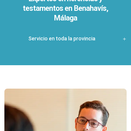
testamentos en
Benahavís,
Málaga
Servicio en toda la provincia