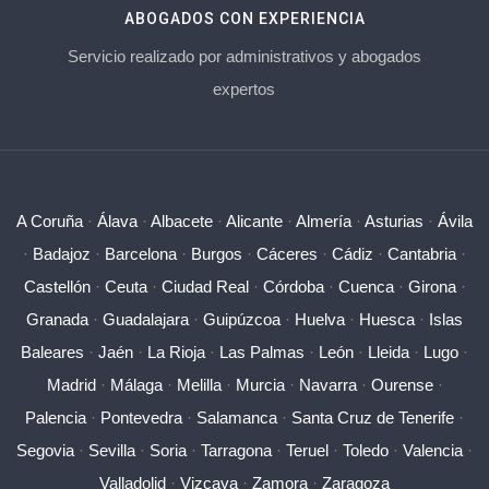
ABOGADOS CON EXPERIENCIA
Servicio realizado por administrativos y abogados
expertos
A Coruña
·
Álava
·
Albacete
·
Alicante
·
Almería
·
Asturias
·
Ávila
·
Badajoz
·
Barcelona
·
Burgos
·
Cáceres
·
Cádiz
·
Cantabria
·
Castellón
·
Ceuta
·
Ciudad Real
·
Córdoba
·
Cuenca
·
Girona
·
Granada
·
Guadalajara
·
Guipúzcoa
·
Huelva
·
Huesca
·
Islas
Baleares
·
Jaén
·
La Rioja
·
Las Palmas
·
León
·
Lleida
·
Lugo
·
Madrid
·
Málaga
·
Melilla
·
Murcia
·
Navarra
·
Ourense
·
Palencia
·
Pontevedra
·
Salamanca
·
Santa Cruz de Tenerife
·
Segovia
·
Sevilla
·
Soria
·
Tarragona
·
Teruel
·
Toledo
·
Valencia
·
Valladolid
·
Vizcaya
·
Zamora
·
Zaragoza