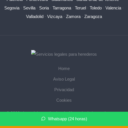
Segovia
·
Sevilla
·
Soria
·
Tarragona
·
Teruel
·
Toledo
·
Valencia
·
Valladolid
·
Vizcaya
·
Zamora
·
Zaragoza
Home
Aviso Legal
Privacidad
Cookies
© 2026 abogadoherencias.legal · Abogado de herencias cerca
Whatsapp (24 horas)
de mi ·
Mapa del sitio