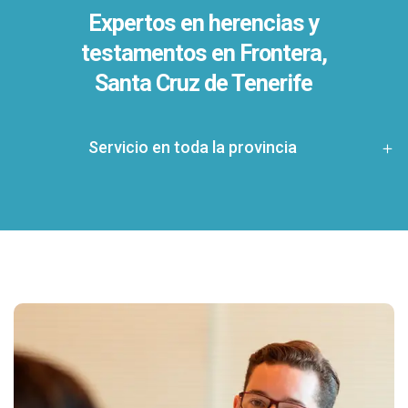
Expertos en herencias y
testamentos en
Frontera,
Santa Cruz de Tenerife
Servicio en toda la provincia