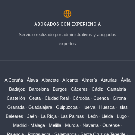
ABOGADOS CON EXPERIENCIA
Servicio realizado por administrativos y abogados
expertos
A Coruña
·
Álava
·
Albacete
·
Alicante
·
Almería
·
Asturias
·
Ávila
·
Badajoz
·
Barcelona
·
Burgos
·
Cáceres
·
Cádiz
·
Cantabria
·
Castellón
·
Ceuta
·
Ciudad Real
·
Córdoba
·
Cuenca
·
Girona
·
Granada
·
Guadalajara
·
Guipúzcoa
·
Huelva
·
Huesca
·
Islas
Baleares
·
Jaén
·
La Rioja
·
Las Palmas
·
León
·
Lleida
·
Lugo
·
Madrid
·
Málaga
·
Melilla
·
Murcia
·
Navarra
·
Ourense
·
Palencia
·
Pontevedra
·
Salamanca
·
Santa Cruz de Tenerife
·