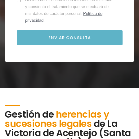
y consiento el tratamiento que se efectuará de
mis datos de carácter personal.
Política de
privacidad
.
Gestión de
herencias y
sucesiones legales
de
La
Victoria de Acentejo (Santa