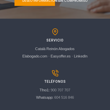
DESEO INFORMACIÓN SIN COMPROMISO
SERVICIO
Catalá Reinón Abogados
Elabogado.com
·
Easyoffer.es
·
LinkedIn
TELÉFONOS
Tfno1:
900 707 707
Whatsapp:
604 516 846