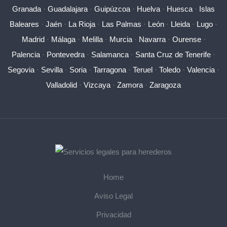
Granada
·
Guadalajara
·
Guipúzcoa
·
Huelva
·
Huesca
·
Islas
Baleares
·
Jaén
·
La Rioja
·
Las Palmas
·
León
·
Lleida
·
Lugo
·
Madrid
·
Málaga
·
Melilla
·
Murcia
·
Navarra
·
Ourense
·
Palencia
·
Pontevedra
·
Salamanca
·
Santa Cruz de Tenerife
·
Segovia
·
Sevilla
·
Soria
·
Tarragona
·
Teruel
·
Toledo
·
Valencia
·
Valladolid
·
Vizcaya
·
Zamora
·
Zaragoza
Home
Aviso Legal
Privacidad