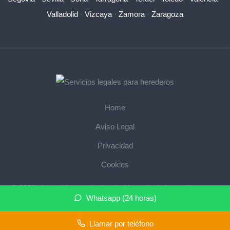
Valladolid
·
Vizcaya
·
Zamora
·
Zaragoza
Home
Aviso Legal
Privacidad
Cookies
© 2026 abogadoherencias.legal · Abogado de herencias cerca
Whatsapp (24 horas)
de mi ·
Mapa del sitio
Llamar por teléfono