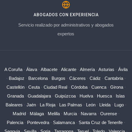
ABOGADOS CON EXPERIENCIA
Servicio realizado por administrativos y abogados
expertos
A Coruña
·
Álava
·
Albacete
·
Alicante
·
Almería
·
Asturias
·
Ávila
·
Badajoz
·
Barcelona
·
Burgos
·
Cáceres
·
Cádiz
·
Cantabria
·
Castellón
·
Ceuta
·
Ciudad Real
·
Córdoba
·
Cuenca
·
Girona
·
Granada
·
Guadalajara
·
Guipúzcoa
·
Huelva
·
Huesca
·
Islas
Baleares
·
Jaén
·
La Rioja
·
Las Palmas
·
León
·
Lleida
·
Lugo
·
Madrid
·
Málaga
·
Melilla
·
Murcia
·
Navarra
·
Ourense
·
Palencia
·
Pontevedra
·
Salamanca
·
Santa Cruz de Tenerife
·
Segovia
·
Sevilla
·
Soria
·
Tarragona
·
Teruel
·
Toledo
·
Valencia
·