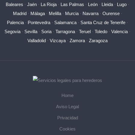
Baleares
·
Jaén
·
La Rioja
·
Las Palmas
·
León
·
Lleida
·
Lugo
·
Madrid
·
Málaga
·
Melilla
·
Murcia
·
Navarra
·
Ourense
·
Palencia
·
Pontevedra
·
Salamanca
·
Santa Cruz de Tenerife
·
Segovia
·
Sevilla
·
Soria
·
Tarragona
·
Teruel
·
Toledo
·
Valencia
·
Valladolid
·
Vizcaya
·
Zamora
·
Zaragoza
Home
Aviso Legal
Privacidad
Cookies