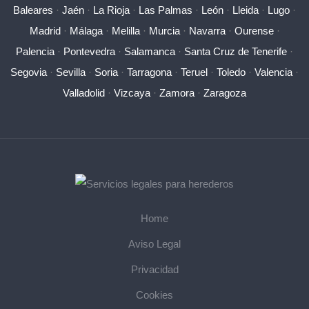
Baleares
·
Jaén
·
La Rioja
·
Las Palmas
·
León
·
Lleida
·
Lugo
·
Madrid
·
Málaga
·
Melilla
·
Murcia
·
Navarra
·
Ourense
·
Palencia
·
Pontevedra
·
Salamanca
·
Santa Cruz de Tenerife
·
Segovia
·
Sevilla
·
Soria
·
Tarragona
·
Teruel
·
Toledo
·
Valencia
·
Valladolid
·
Vizcaya
·
Zamora
·
Zaragoza
Home
Aviso Legal
Privacidad
Cookies