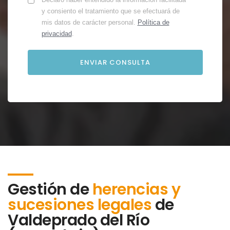
y consiento el tratamiento que se efectuará de
mis datos de carácter personal.
Política de
privacidad
.
Gestión de
herencias y
sucesiones legales
de
Valdeprado del Río