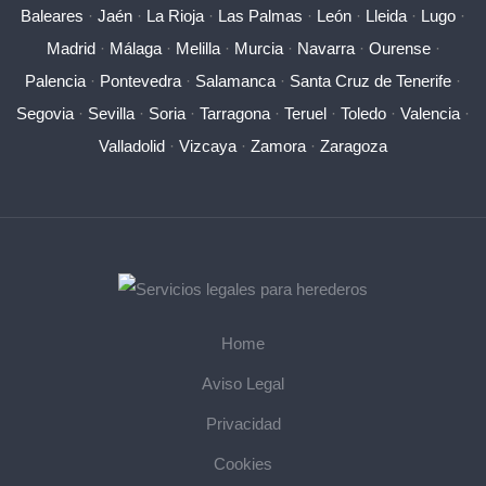
Baleares
·
Jaén
·
La Rioja
·
Las Palmas
·
León
·
Lleida
·
Lugo
·
Madrid
·
Málaga
·
Melilla
·
Murcia
·
Navarra
·
Ourense
·
Palencia
·
Pontevedra
·
Salamanca
·
Santa Cruz de Tenerife
·
Segovia
·
Sevilla
·
Soria
·
Tarragona
·
Teruel
·
Toledo
·
Valencia
·
Valladolid
·
Vizcaya
·
Zamora
·
Zaragoza
Home
Aviso Legal
Privacidad
Cookies