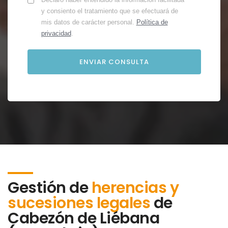
y consiento el tratamiento que se efectuará de
mis datos de carácter personal.
Política de
privacidad
.
Gestión de
herencias y
sucesiones legales
de
Cabezón de Liébana