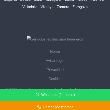
Valladolid
·
Vizcaya
·
Zamora
·
Zaragoza
Home
Aviso Legal
Privacidad
Cookies
© 2026 abogadoherencias.legal · Abogado de herencias cerca
Whatsapp (24 horas)
de mi ·
Mapa del sitio
Llamar por teléfono