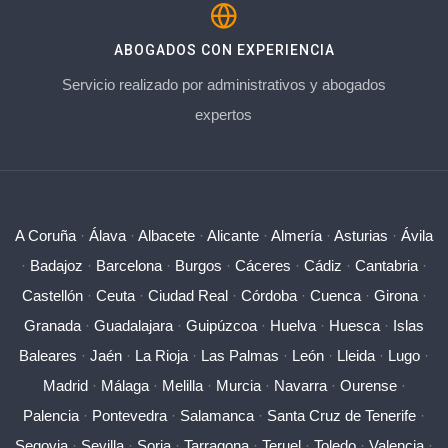
ABOGADOS CON EXPERIENCIA
Servicio realizado por administrativos y abogados
expertos
A Coruña
·
Álava
·
Albacete
·
Alicante
·
Almería
·
Asturias
·
Ávila
·
Badajoz
·
Barcelona
·
Burgos
·
Cáceres
·
Cádiz
·
Cantabria
·
Castellón
·
Ceuta
·
Ciudad Real
·
Córdoba
·
Cuenca
·
Girona
·
Granada
·
Guadalajara
·
Guipúzcoa
·
Huelva
·
Huesca
·
Islas
Baleares
·
Jaén
·
La Rioja
·
Las Palmas
·
León
·
Lleida
·
Lugo
·
Madrid
·
Málaga
·
Melilla
·
Murcia
·
Navarra
·
Ourense
·
Palencia
·
Pontevedra
·
Salamanca
·
Santa Cruz de Tenerife
·
Segovia
·
Sevilla
·
Soria
·
Tarragona
·
Teruel
·
Toledo
·
Valencia
·