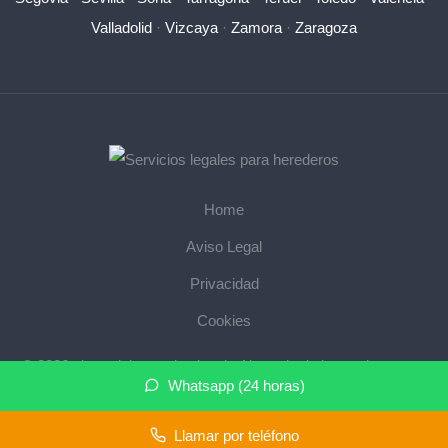
Valladolid
·
Vizcaya
·
Zamora
·
Zaragoza
Home
Aviso Legal
Privacidad
Cookies
© 2026 abogadoherencias.legal · Abogado de herencias cerca
Whatsapp (24 horas)
de mi ·
Mapa del sitio
Llamar por teléfono