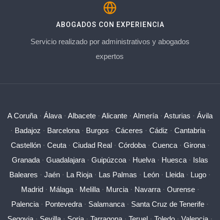
ABOGADOS CON EXPERIENCIA
Servicio realizado por administrativos y abogados
expertos
A Coruña
·
Álava
·
Albacete
·
Alicante
·
Almería
·
Asturias
·
Ávila
·
Badajoz
·
Barcelona
·
Burgos
·
Cáceres
·
Cádiz
·
Cantabria
·
Castellón
·
Ceuta
·
Ciudad Real
·
Córdoba
·
Cuenca
·
Girona
·
Granada
·
Guadalajara
·
Guipúzcoa
·
Huelva
·
Huesca
·
Islas
Baleares
·
Jaén
·
La Rioja
·
Las Palmas
·
León
·
Lleida
·
Lugo
·
Madrid
·
Málaga
·
Melilla
·
Murcia
·
Navarra
·
Ourense
·
Palencia
·
Pontevedra
·
Salamanca
·
Santa Cruz de Tenerife
·
Segovia
·
Sevilla
·
Soria
·
Tarragona
·
Teruel
·
Toledo
·
Valencia
·