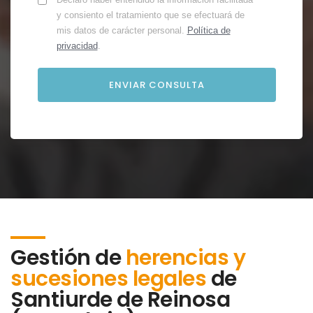
y consiento el tratamiento que se efectuará de
mis datos de carácter personal.
Política de
privacidad
.
Gestión de
herencias y
sucesiones legales
de
Santiurde de Reinosa