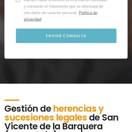
y consiento el tratamiento que se efectuará de
mis datos de carácter personal.
Política de
privacidad
.
Gestión de
herencias y
sucesiones legales
de
San
Vicente de la Barquera