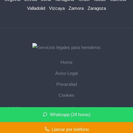
Valladolid
·
Vizcaya
·
Zamora
·
Zaragoza
Home
Aviso Legal
Privacidad
Cookies
© 2026 abogadoherencias.legal · Abogado de herencias cerca
Whatsapp (24 horas)
de mi ·
Mapa del sitio
Llamar por teléfono