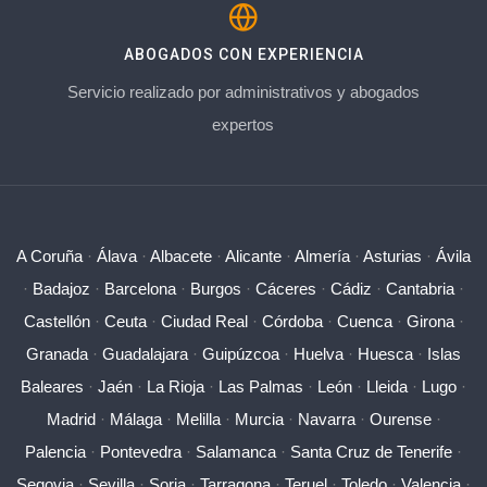
ABOGADOS CON EXPERIENCIA
Servicio realizado por administrativos y abogados
expertos
A Coruña
·
Álava
·
Albacete
·
Alicante
·
Almería
·
Asturias
·
Ávila
·
Badajoz
·
Barcelona
·
Burgos
·
Cáceres
·
Cádiz
·
Cantabria
·
Castellón
·
Ceuta
·
Ciudad Real
·
Córdoba
·
Cuenca
·
Girona
·
Granada
·
Guadalajara
·
Guipúzcoa
·
Huelva
·
Huesca
·
Islas
Baleares
·
Jaén
·
La Rioja
·
Las Palmas
·
León
·
Lleida
·
Lugo
·
Madrid
·
Málaga
·
Melilla
·
Murcia
·
Navarra
·
Ourense
·
Palencia
·
Pontevedra
·
Salamanca
·
Santa Cruz de Tenerife
·
Segovia
·
Sevilla
·
Soria
·
Tarragona
·
Teruel
·
Toledo
·
Valencia
·