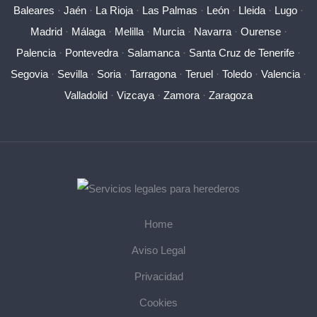
Baleares
·
Jaén
·
La Rioja
·
Las Palmas
·
León
·
Lleida
·
Lugo
·
Madrid
·
Málaga
·
Melilla
·
Murcia
·
Navarra
·
Ourense
·
Palencia
·
Pontevedra
·
Salamanca
·
Santa Cruz de Tenerife
·
Segovia
·
Sevilla
·
Soria
·
Tarragona
·
Teruel
·
Toledo
·
Valencia
·
Valladolid
·
Vizcaya
·
Zamora
·
Zaragoza
Home
Aviso Legal
Privacidad
Cookies