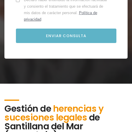
y consiento el tratamiento que se efectuará de
mis datos de carácter personal.
Política de
privacidad
.
Gestión de
herencias y
sucesiones legales
de
Santillana del Mar