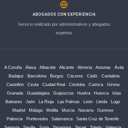
ABOGADOS CON EXPERIENCIA
Servicio realizado por administrativos y abogados
expertos
A Coruña
·
Álava
·
Albacete
·
Alicante
·
Almería
·
Asturias
·
Ávila
·
Badajoz
·
Barcelona
·
Burgos
·
Cáceres
·
Cádiz
·
Cantabria
·
Castellón
·
Ceuta
·
Ciudad Real
·
Córdoba
·
Cuenca
·
Girona
·
Granada
·
Guadalajara
·
Guipúzcoa
·
Huelva
·
Huesca
·
Islas
Baleares
·
Jaén
·
La Rioja
·
Las Palmas
·
León
·
Lleida
·
Lugo
·
Madrid
·
Málaga
·
Melilla
·
Murcia
·
Navarra
·
Ourense
·
Palencia
·
Pontevedra
·
Salamanca
·
Santa Cruz de Tenerife
·
Segovia
·
Sevilla
·
Soria
·
Tarragona
·
Teruel
·
Toledo
·
Valencia
·