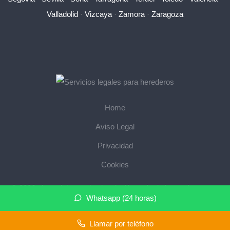
Valladolid
·
Vizcaya
·
Zamora
·
Zaragoza
Home
Aviso Legal
Privacidad
Cookies
© 2026 abogadoherencias.legal · Abogado de herencias cerca
Whatsapp (24 horas)
de mi ·
Mapa del sitio
Llamar por teléfono