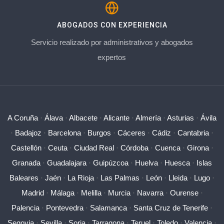
ABOGADOS CON EXPERIENCIA
Servicio realizado por administrativos y abogados
expertos
A Coruña
·
Álava
·
Albacete
·
Alicante
·
Almería
·
Asturias
·
Ávila
·
Badajoz
·
Barcelona
·
Burgos
·
Cáceres
·
Cádiz
·
Cantabria
·
Castellón
·
Ceuta
·
Ciudad Real
·
Córdoba
·
Cuenca
·
Girona
·
Granada
·
Guadalajara
·
Guipúzcoa
·
Huelva
·
Huesca
·
Islas
Baleares
·
Jaén
·
La Rioja
·
Las Palmas
·
León
·
Lleida
·
Lugo
·
Madrid
·
Málaga
·
Melilla
·
Murcia
·
Navarra
·
Ourense
·
Palencia
·
Pontevedra
·
Salamanca
·
Santa Cruz de Tenerife
·
Segovia
·
Sevilla
·
Soria
·
Tarragona
·
Teruel
·
Toledo
·
Valencia
·