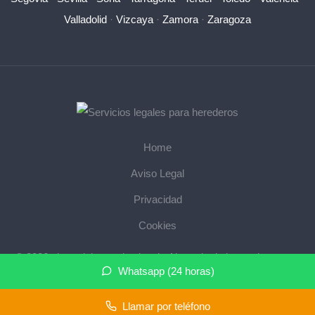
Valladolid
·
Vizcaya
·
Zamora
·
Zaragoza
Home
Aviso Legal
Privacidad
Cookies
© 2026 abogadoherencias.legal · Abogado de herencias cerca
Whatsapp (24 horas)
de mi ·
Mapa del sitio
Llamar por teléfono