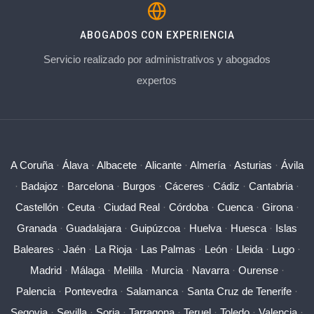
ABOGADOS CON EXPERIENCIA
Servicio realizado por administrativos y abogados
expertos
A Coruña
·
Álava
·
Albacete
·
Alicante
·
Almería
·
Asturias
·
Ávila
·
Badajoz
·
Barcelona
·
Burgos
·
Cáceres
·
Cádiz
·
Cantabria
·
Castellón
·
Ceuta
·
Ciudad Real
·
Córdoba
·
Cuenca
·
Girona
·
Granada
·
Guadalajara
·
Guipúzcoa
·
Huelva
·
Huesca
·
Islas
Baleares
·
Jaén
·
La Rioja
·
Las Palmas
·
León
·
Lleida
·
Lugo
·
Madrid
·
Málaga
·
Melilla
·
Murcia
·
Navarra
·
Ourense
·
Palencia
·
Pontevedra
·
Salamanca
·
Santa Cruz de Tenerife
·
Segovia
·
Sevilla
·
Soria
·
Tarragona
·
Teruel
·
Toledo
·
Valencia
·