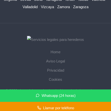
Valladolid
·
Vizcaya
·
Zamora
·
Zaragoza
Home
Aviso Legal
Privacidad
Cookies
© 2026 abogadoherencias.legal · Abogado de herencias cerca
Whatsapp (24 horas)
de mi ·
Mapa del sitio
Llamar por teléfono